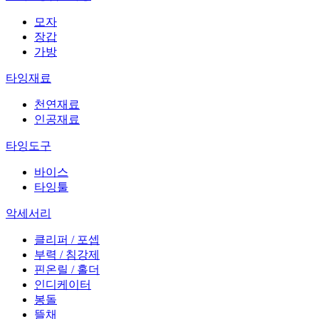
모자
장갑
가방
타잉재료
천연재료
인공재료
타잉도구
바이스
타잉툴
악세서리
클리퍼 / 포셉
부력 / 침강제
핀온릴 / 홀더
인디케이터
봉돌
뜰채