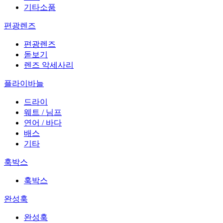
기타소품
편광렌즈
편광렌즈
돋보기
렌즈 악세사리
플라이바늘
드라이
웨트 / 님프
연어 / 바다
배스
기타
훅박스
훅박스
완성훅
완성훅