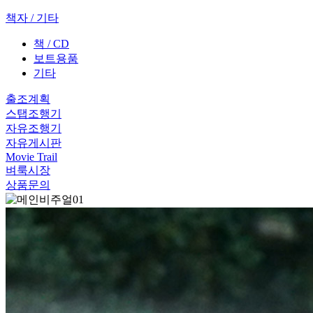
책자 / 기타
책 / CD
보트용품
기타
출조계획
스탭조행기
자유조행기
자유게시판
Movie Trail
벼룩시장
상품문의