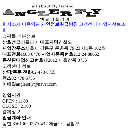
회사소개
이용약관
개인정보취급방침
고객센터
사업자정보조
회
쇼핑몰 기본정보
상호
앵글러플라이
대표자명
김철오
사업장주소
서울시 강동구 둔촌동 79-23 제1동 102호
대표전화
1688-8470
사업자등록번호
212-24-88662
통신판매업신고번호
제2012 서울강동 0735
고객센터 정보
상담/주문 전화
02-478-8755
팩스
02-478-5755
이메일
anglersfly@naver.com
영업시간
OPEN : 11:00
CLOSE : 21:00
결제정보
입금계좌 안내
농협 3561365-0975-43 / 예금주 : 김철오