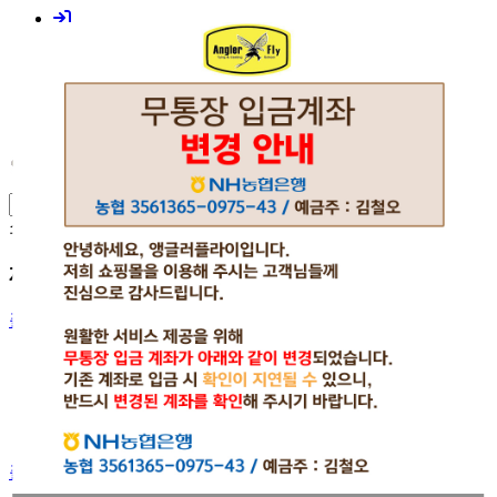
쇼핑몰
제품카테고리
플라이 로드
싱글핸드
스위치
더블핸드
로드 케이스 / 소품
플라이 릴