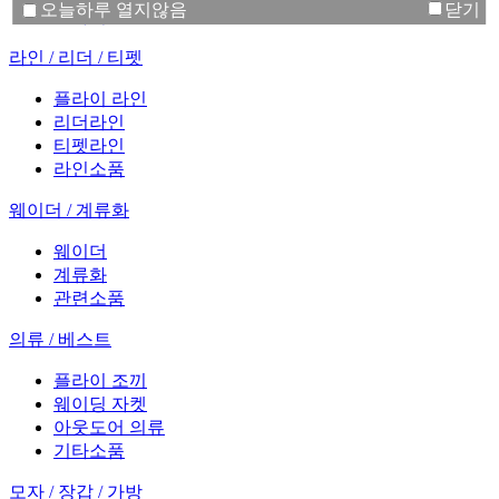
오늘하루 열지않음
닫기
플라이 릴
라인 / 리더 / 티펫
플라이 라인
리더라인
티펫라인
라인소품
웨이더 / 계류화
웨이더
계류화
관련소품
의류 / 베스트
플라이 조끼
웨이딩 자켓
아웃도어 의류
기타소품
모자 / 장갑 / 가방